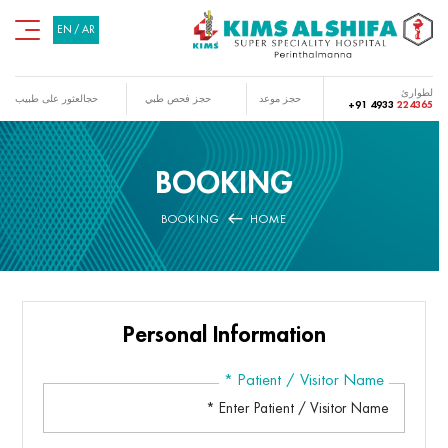
EN
/
AR
لطوارئ
حجز موعد
حجز فحص طبي
حجالعثور على طبيب
+91 4933
224365
BOOKING
BOOKING
HOME
Personal Information
*
Patient / Visitor Name