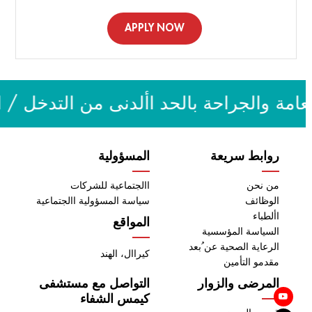
APPLY NOW
امة والجراحة بالحد األدنى من التدخل / ا
روابط سريعة
المسؤولية
من نحن
االجتماعية للشركات
الوظائف
سياسة المسؤولية االجتماعية
األطباء
المواقع
السياسة المؤسسية
الرعاية الصحية عن ُبعد
كيراال، الهند
مقدمو التأمين
المرضى والزوار
التواصل مع مستشفى
كيمس الشفاء