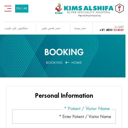
EN
/
AR
لطوارئ
حجز موعد
حجز فحص طبي
حجالعثور على طبيب
+91 4933
224365
BOOKING
BOOKING
HOME
Personal Information
*
Patient / Visitor Name