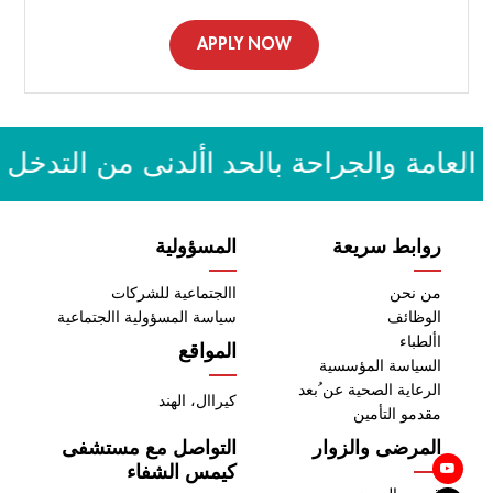
APPLY NOW
لعامة والجراحة بالحد األدنى من التدخل 
روابط سريعة
المسؤولية
من نحن
االجتماعية للشركات
الوظائف
سياسة المسؤولية االجتماعية
األطباء
المواقع
السياسة المؤسسية
الرعاية الصحية عن ُبعد
كيراال، الهند
مقدمو التأمين
المرضى والزوار
التواصل مع مستشفى
كيمس الشفاء