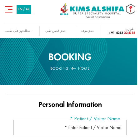
EN
/
AR
لطوارئ
حجز موعد
حجز فحص طبي
حجالعثور على طبيب
+91 4933
224365
BOOKING
BOOKING
HOME
Personal Information
*
Patient / Visitor Name