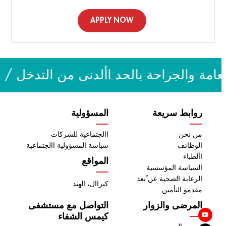
APPLY NOW
امة والجراحة بالحد األدنى من التدخل / ا
روابط سريعة
المسؤولية
من نحن
االجتماعية للشركات
الوظائف
سياسة المسؤولية االجتماعية
األطباء
المواقع
السياسة المؤسسية
الرعاية الصحية عن ُبعد
كيراال، الهند
مقدمو التأمين
المرضى والزوار
التواصل مع مستشفى
كيمس الشفاء