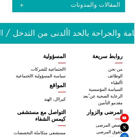
المقالات والمدونات
مشاهدة جميع الفيديوهات
Articles & Blogs
مة والجراحة بالحد األدنى من التدخل / ا
View all
روابط سريعة
المسؤولية
من نحن
االجتماعية للشركات
الوظائف
سياسة المسؤولية االجتماعية
األطباء
المواقع
السياسة المؤسسية
الرعاية الصحية عن ُبعد
كيراال، الهند
مقدمو التأمين
المرضى والزوار
التواصل مع مستشفى
كيمس الشفاء
قصص المرضى
حقوق المرضى
مستشفى متكاملة التخصصات