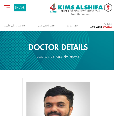
EN
/
AR
لطوارئ
حجز موعد
حجز فحص طبي
حجالعثور على طبيب
+91 4933
224365
DOCTOR DETAILS
DOCTOR DETAILS
HOME